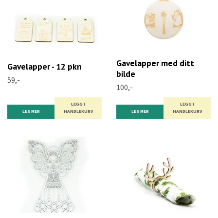
Gavelapper med ditt
Gavelapper - 12 pkn
bilde
59,-
100,-
LEGG I
LEGG I
LES MER
HANDLEKURV
LES MER
HANDLEKURV