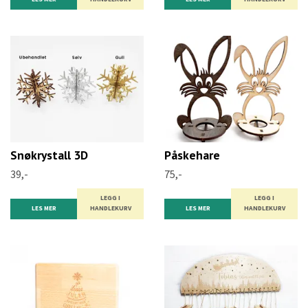
Snøkrystall 3D
Påskehare
39,-
75,-
LEGG I
LEGG I
LES MER
HANDLEKURV
LES MER
HANDLEKURV