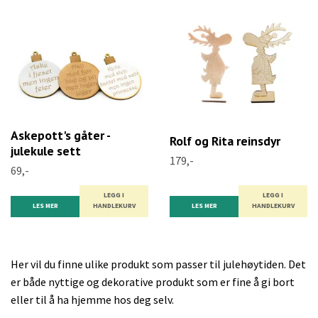
Askepott's gåter -
Rolf og Rita reinsdyr
julekule sett
179,-
69,-
LEGG I
LEGG I
LES MER
HANDLEKURV
LES MER
HANDLEKURV
Her vil du finne ulike produkt som passer til julehøytiden. Det
er både nyttige og dekorative produkt som er fine å gi bort
eller til å ha hjemme hos deg selv.