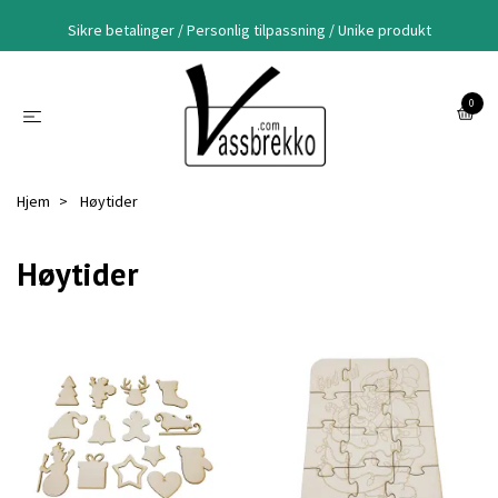
Sikre betalinger / Personlig tilpassning / Unike produkt
0
Hjem
Høytider
Høytider