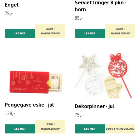
Serviettringer 8 pkn -
Engel
horn
79,-
85,-
LEGG I
LEGG I
LES MER
HANDLEKURV
LES MER
HANDLEKURV
Pengegave eske - jul
Dekorpinner - jul
129,-
75,-
LEGG I
LES MER
HANDLEKURV
LES MER