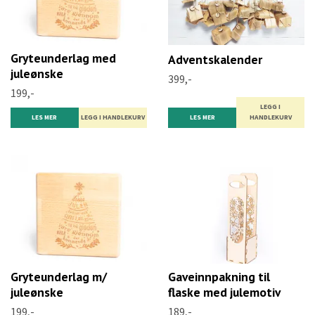
Gryteunderlag med
Adventskalender
juleønske
399,-
199,-
LEGG I
LES MER
HANDLEKURV
LES MER
Gryteunderlag m/
Gaveinnpakning til
juleønske
flaske med julemotiv
199,-
189,-