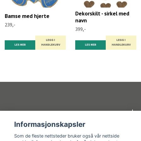
Dekorskilt - sirkel med
Bamse med hjerte
navn
239,-
399,-
LEGG I
LEGG I
LES MER
HANDLEKURV
LES MER
HANDLEKURV
Om oss
Informasjonskapsler
Kundeservice
Som de fleste nettsteder bruker også vår nettside