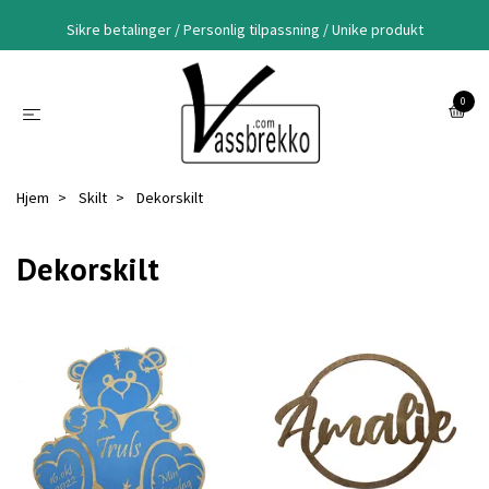
Sikre betalinger / Personlig tilpassning / Unike produkt
0
Hjem
Skilt
Dekorskilt
Dekorskilt