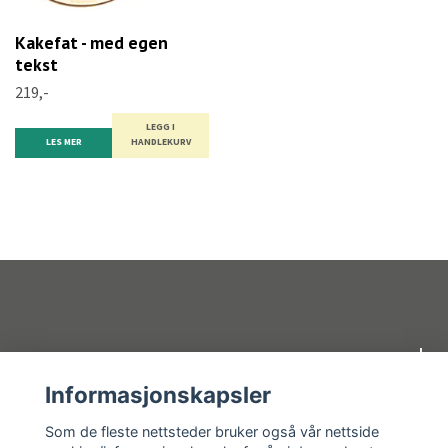
Kakefat - med egen
tekst
219,-
LEGG I
LES MER
HANDLEKURV
Om oss
Informasjonskapsler
Kundeservice
Som de fleste nettsteder bruker også vår nettside