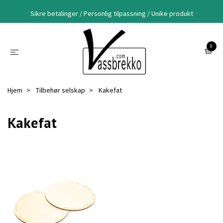
Sikre betalinger / Personlig tilpassning / Unike produkt
0
Hjem
Tilbehør selskap
Kakefat
Kakefat