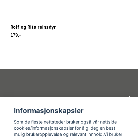
Rolf og Rita reinsdyr
S
179,-
8
Om oss
Informasjonskapsler
Kundeservice
Som de fleste nettsteder bruker også vår nettside
cookies/informasjonskapsler for å gi deg en best
mulig brukeropplevelse og relevant innhold.Vi bruker
Kundeservice