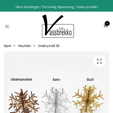
Sikre betalinger / Personlig tilpassning / Unike produkt
0
Hjem
Høytider
Snøkrystall 3D