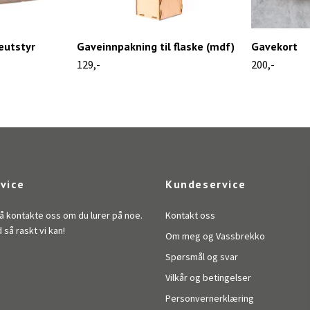
eutstyr
Gaveinnpakning til flaske (mdf)
Gavekort
129,-
200,-
vice
Kundeservice
å kontakte oss om du lurer på noe.
Kontakt oss
d så raskt vi kan!
Om meg og Vassbrekko
Spørsmål og svar
Vilkår og betingelser
Personvernerklæring