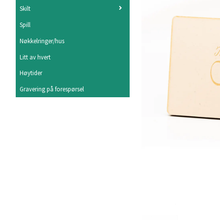
Skilt
Spill
Nøkkelringer/hus
Litt av hvert
Høytider
Gravering på forespørsel