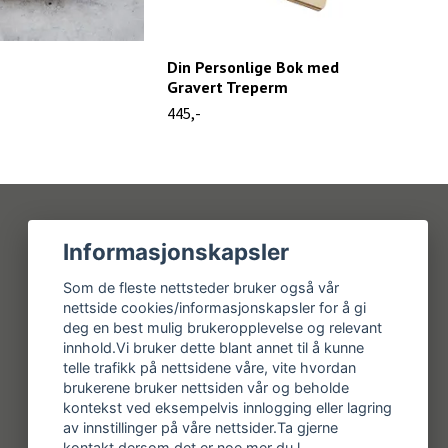
Din Personlige Bok med
Vin
Gravert Treperm
des
445,-
259,
Informasjonskapsler
Sosiale medier
Som de fleste nettsteder bruker også vår
nettside cookies/informasjonskapsler for å gi
Facebook
deg en best mulig brukeropplevelse og relevant
Instagram
innhold.Vi bruker dette blant annet til å kunne
telle trafikk på nettsidene våre, vite hvordan
brukerene bruker nettsiden vår og beholde
kontekst ved eksempelvis innlogging eller lagring
av innstillinger på våre nettsider.Ta gjerne
kontakt dersom det er noe mer du l