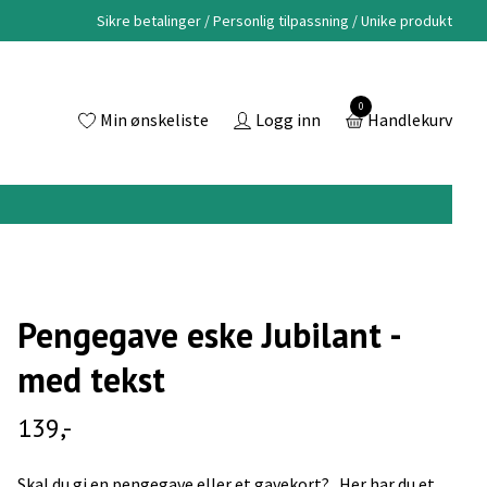
Sikre betalinger / Personlig tilpassning / Unike produkt
0
Min ønskeliste
Logg inn
Handlekurv
Pengegave eske Jubilant -
med tekst
139,-
Skal du gi en pengegave eller et gavekort? Her har du et