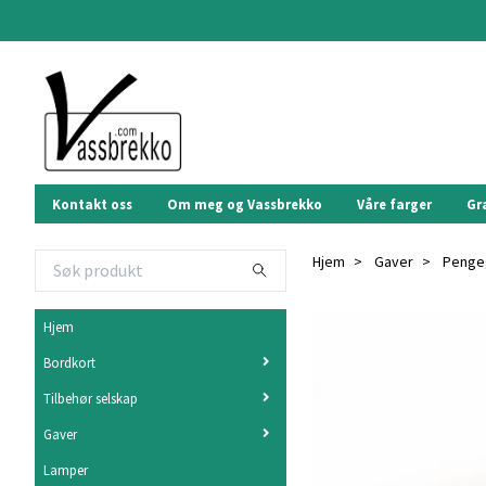
Kontakt oss
Om meg og Vassbrekko
Våre farger
Gr
Hjem
Gaver
Pengeg
Hjem
Bordkort
Tilbehør selskap
Gaver
Lamper