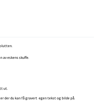
olutten.
n av eskens skuffe.
tt ut.
er der du kan få gravert egen tekst og bilde på.