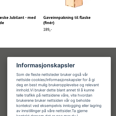
ske Jubilant - med
Gaveinnpakning til flaske
Min
lde
(finér)
469,
189,-
Informasjonskapsler
Sosiale medier
Som de fleste nettsteder bruker også vår
nettside cookies/informasjonskapsler for å gi
Facebook
deg en best mulig brukeropplevelse og relevant
Instagram
innhold.Vi bruker dette blant annet til å kunne
telle trafikk på nettsidene våre, vite hvordan
brukerene bruker nettsiden vår og beholde
kontekst ved eksempelvis innlogging eller lagring
av innstillinger på våre nettsider.Ta gjerne
kontakt dersom det er noe mer du l