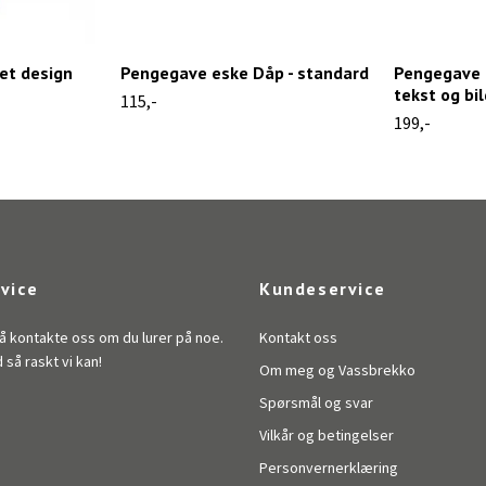
et design
Pengegave eske Dåp - standard
Pengegave e
tekst og bi
115,-
199,-
vice
Kundeservice
å kontakte oss om du lurer på noe.
Kontakt oss
d så raskt vi kan!
Om meg og Vassbrekko
Spørsmål og svar
Vilkår og betingelser
Personvernerklæring