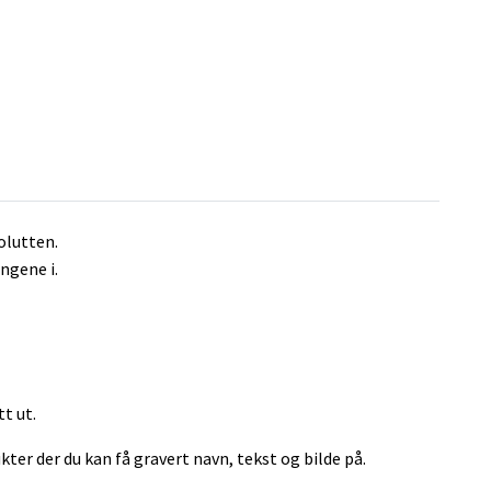
olutten.
ngene i.
tt ut.
kter der du kan få gravert navn, tekst og bilde på.