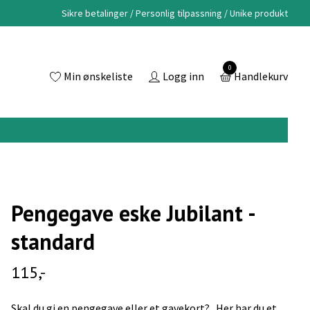
Sikre betalinger / Personlig tilpassning / Unike produkt
0
Min ønskeliste
Logg inn
Handlekurv
Pengegave eske Jubilant -
standard
115,-
Skal du gi en pengegave eller et gavekort? Her har du et