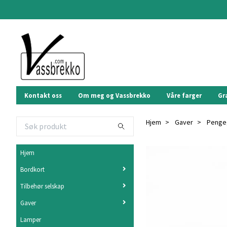
Kontakt oss
Om meg og Vassbrekko
Våre farger
Gr
Hjem
Gaver
Pengeg
Hjem
Bordkort
Tilbehør selskap
Gaver
Lamper