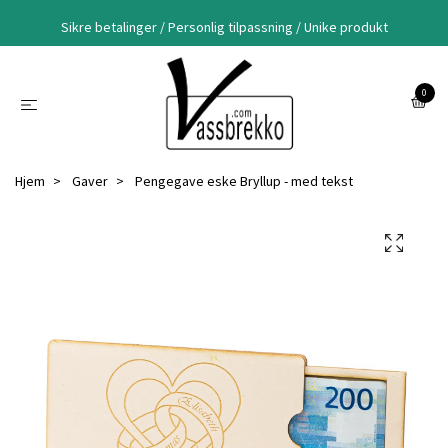
Sikre betalinger / Personlig tilpassning / Unike produkt
0
Hjem
Gaver
Pengegave eske Bryllup - med tekst