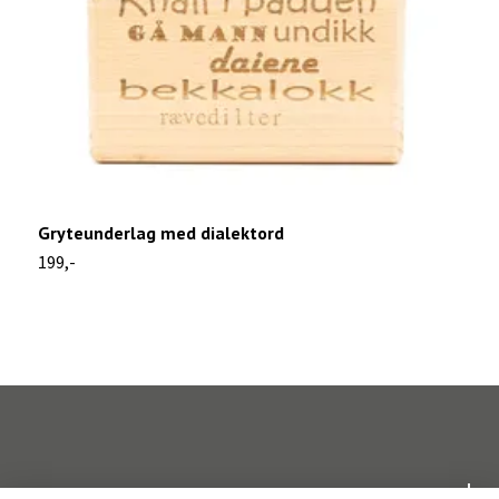
Gryteunderlag med dialektord
K
199,-
9
Om oss