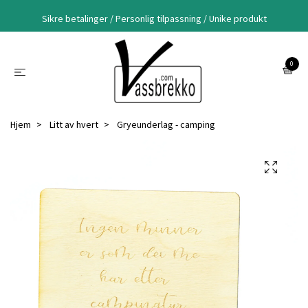
Sikre betalinger / Personlig tilpassning / Unike produkt
0
Hjem
Litt av hvert
Gryeunderlag - camping