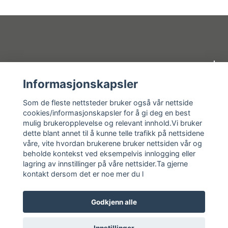
Om oss
Informasjonskapsler
Kundeservice
Som de fleste nettsteder bruker også vår nettside
cookies/informasjonskapsler for å gi deg en best
mulig brukeropplevelse og relevant innhold.Vi bruker
Kundeservice
dette blant annet til å kunne telle trafikk på nettsidene
våre, vite hvordan brukerene bruker nettsiden vår og
Sosiale medier
beholde kontekst ved eksempelvis innlogging eller
lagring av innstillinger på våre nettsider.Ta gjerne
kontakt dersom det er noe mer du l
Godkjenn alle
© 2026 Vassbrekko AS