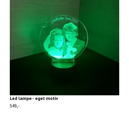
Led lampe - eget motiv
L
549,-
4