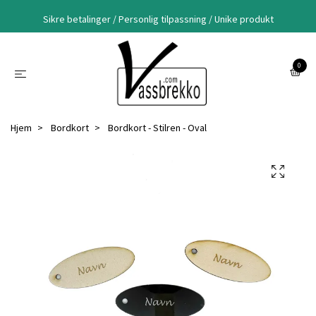
Sikre betalinger / Personlig tilpassning / Unike produkt
0
Hjem
Bordkort
Bordkort - Stilren - Oval