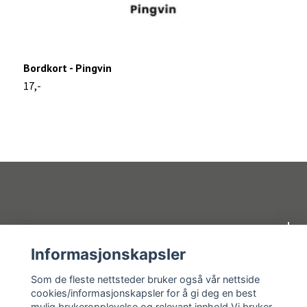
Bordkort - Pingvin
B
17,-
1
Om oss
Informasjonskapsler
Kundeservice
Som de fleste nettsteder bruker også vår nettside
cookies/informasjonskapsler for å gi deg en best
mulig brukeropplevelse og relevant innhold.Vi bruker