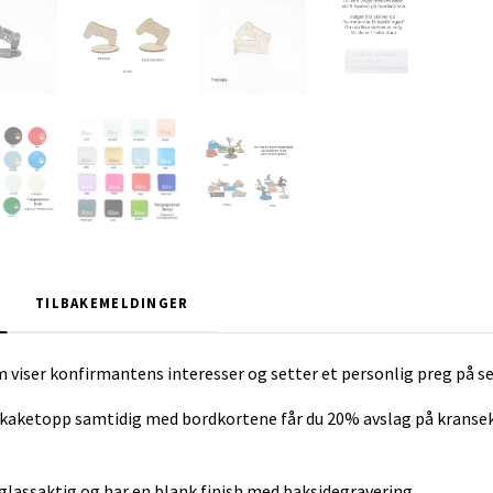
TILBAKEMELDINGER
 viser konfirmantens interesser og setter et personlig preg på s
sekaketopp samtidig med bordkortene får du 20% avslag på krans
 glassaktig og har en blank finish med baksidegravering.