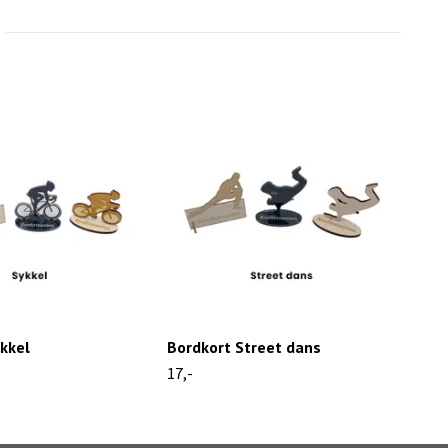
kkel
Bordkort Street dans
Bord
17,-
17,-