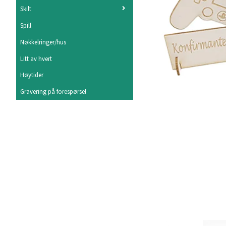
Skilt
Spill
Nøkkelringer/hus
Litt av hvert
Høytider
Gravering på forespørsel