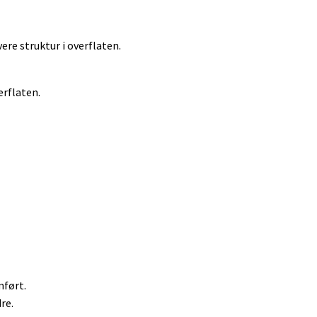
vere struktur i overflaten.
erflaten.
mført.
re.