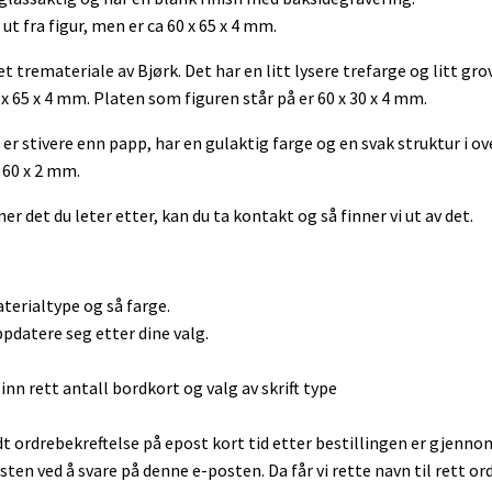
 ut fra figur, men er ca 60 x 65 x 4 mm.
et tremateriale av Bjørk. Det har en litt lysere trefarge og litt gro
 x 65 x 4 mm. Platen som figuren står på er 60 x 30 x 4 mm.
er stivere enn papp, har en gulaktig farge og en svak struktur i ov
x 60 x 2 mm.
er det du leter etter, kan du ta kontakt og så finner vi ut av det.
terialtype og så farge.
ppdatere seg etter dine valg.
inn rett antall bordkort og valg av skrift type
dt ordrebekreftelse på epost kort tid etter bestillingen er gjenno
sten ved å svare på denne e-posten. Da får vi rette navn til rett ord