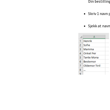
Din bestillin
Skriv 1 navn 
Sjekk at navn