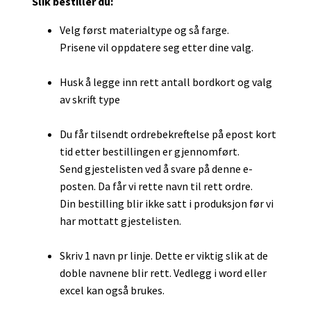
Slik bestiller du:
Velg først materialtype og så farge.
Prisene vil oppdatere seg etter dine valg.
Husk å legge inn rett antall bordkort og valg
av skrift type
Du får tilsendt ordrebekreftelse på epost kort
tid etter bestillingen er gjennomført.
Send gjestelisten ved å svare på denne e-
posten. Da får vi rette navn til rett ordre.
Din bestilling blir ikke satt i produksjon før vi
har mottatt gjestelisten.
Skriv 1 navn pr linje. Dette er viktig slik at de
doble navnene blir rett. Vedlegg i word eller
excel kan også brukes.