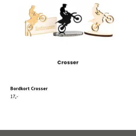
Bordkort Crosser
B
17,-
1