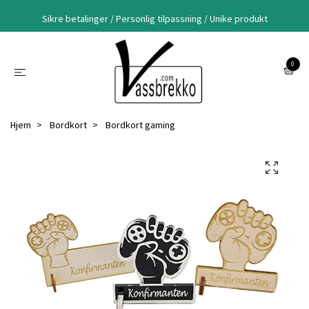
Sikre betalinger / Personlig tilpassning / Unike produkt
0
Hjem
Bordkort
Bordkort gaming