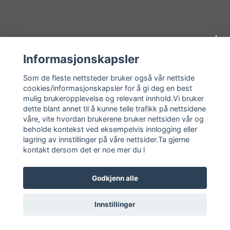
Om oss
Informasjonskapsler
Kundeservice
Som de fleste nettsteder bruker også vår nettside
cookies/informasjonskapsler for å gi deg en best
mulig brukeropplevelse og relevant innhold.Vi bruker
Kundeservice
dette blant annet til å kunne telle trafikk på nettsidene
våre, vite hvordan brukerene bruker nettsiden vår og
Sosiale medier
beholde kontekst ved eksempelvis innlogging eller
lagring av innstillinger på våre nettsider.Ta gjerne
kontakt dersom det er noe mer du l
Godkjenn alle
© 2026 Vassbrekko AS
Innstillinger