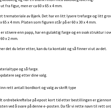
 ut fra figur, men er ca 60 x 65 x 4 mm.
et tremateriale av Bjørk. Det har en litt lysere trefarge og litt gro
 x 65 x 4 mm. Platen som figuren står på er 60 x 30 x 4 mm.
er stivere enn papp, har en gulaktig farge og en svak struktur i ov
x 60 x 2 mm.
er det du leter etter, kan du ta kontakt og så finner vi ut av det.
terialtype og så farge.
ppdatere seg etter dine valg.
inn rett antall bordkort og valg av skrift type
dt ordrebekreftelse på epost kort tid etter bestillingen er gjenno
sten ved å svare på denne e-posten. Da får vi rette navn til rett ord