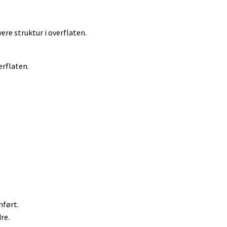
vere struktur i overflaten.
erflaten.
mført.
re.