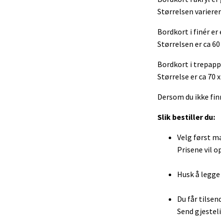
Størrelsen varierer
Bordkort i finér er 
Størrelsen er ca 60
Bordkort i trepapp 
Størrelse er ca 70 
Dersom du ikke finn
Slik bestiller du:
Velg først ma
Prisene vil o
Husk å legge 
Du får tilsen
Send gjesteli