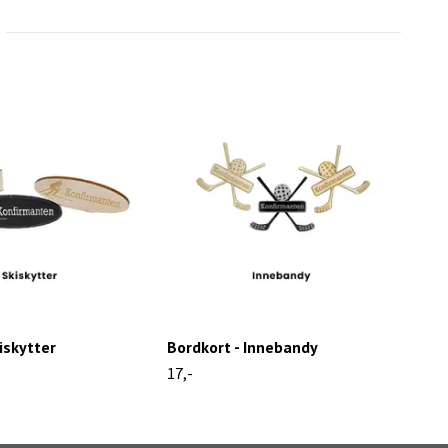
iskytter
Bordkort - Innebandy
Bor
17,-
17,-