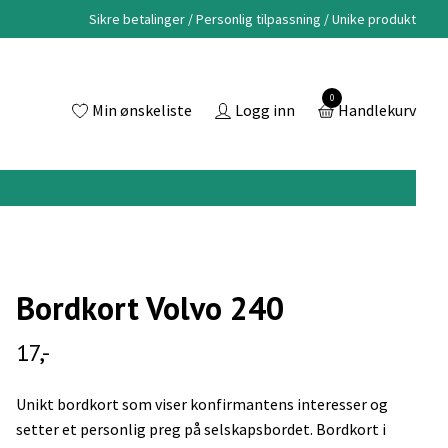
Sikre betalinger / Personlig tilpassning / Unike produkt
0
Min ønskeliste
Logg inn
Handlekurv
Bordkort Volvo 240
17,-
Unikt bordkort som viser konfirmantens interesser og
setter et personlig preg på selskapsbordet. Bordkort i