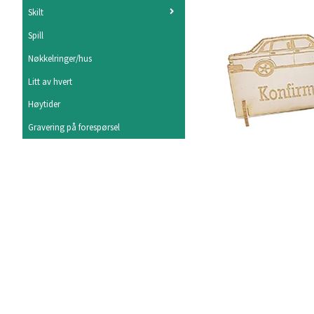
Skilt
Spill
Nøkkelringer/hus
Litt av hvert
Høytider
Gravering på forespørsel