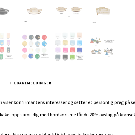
TILBAKEMELDINGER
 viser konfirmantens interesser og setter et personlig preg på s
sekaketopp samtidig med bordkortene får du 20% avslag på krans
 glassaktig og har en blank finish med baksidegravering.