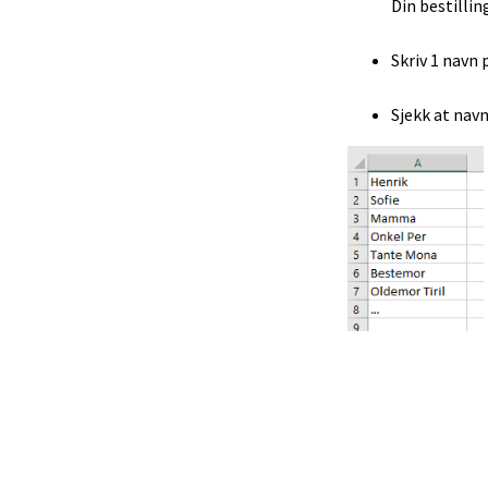
Din bestillin
Skriv 1 navn 
Sjekk at navn