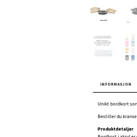
INFORMASJON
Unikt bordkort som
Bestiller du kran
Produktdetaljer
Bordkort i akryl er