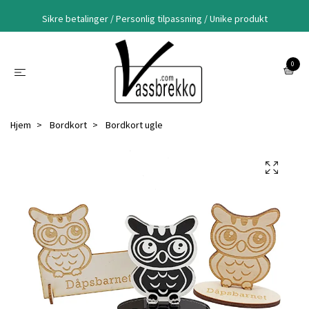
Sikre betalinger / Personlig tilpassning / Unike produkt
0
Hjem
Bordkort
Bordkort ugle