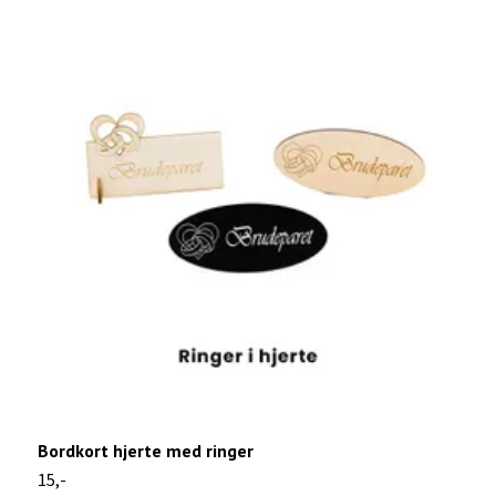
Bordkort hjerte med ringer
B
15,-
1