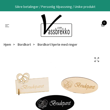
Sikre betalinger / Personlig tilpassning / Unike produkt
0
Hjem
Bordkort
Bordkort hjerte med ringer