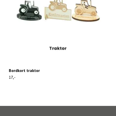
Bordkort traktor
B
17,-
1