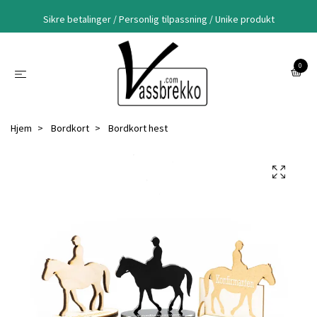
Sikre betalinger / Personlig tilpassning / Unike produkt
0
Hjem
Bordkort
Bordkort hest