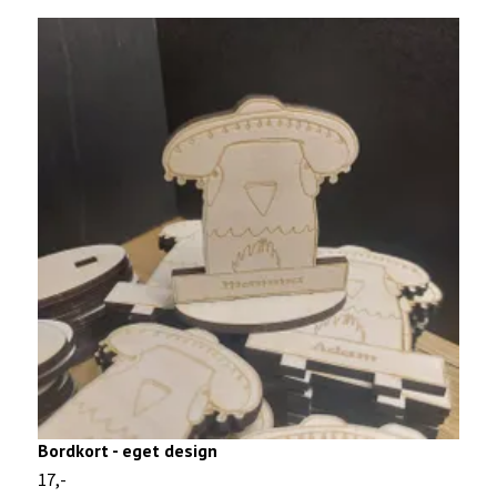
Bordkort - eget design
B
17,-
1