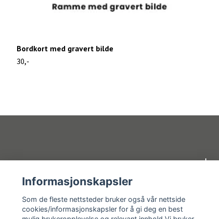
Bordkort med gravert bilde
B
30,-
1
Om oss
Informasjonskapsler
Kundeservice
Som de fleste nettsteder bruker også vår nettside
cookies/informasjonskapsler for å gi deg en best
mulig brukeropplevelse og relevant innhold.Vi bruker