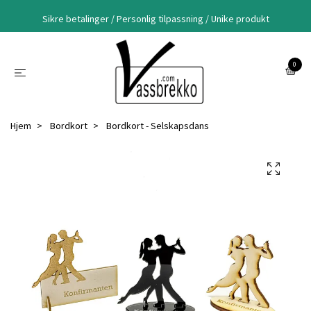
Sikre betalinger / Personlig tilpassning / Unike produkt
0
Hjem
Bordkort
Bordkort - Selskapsdans