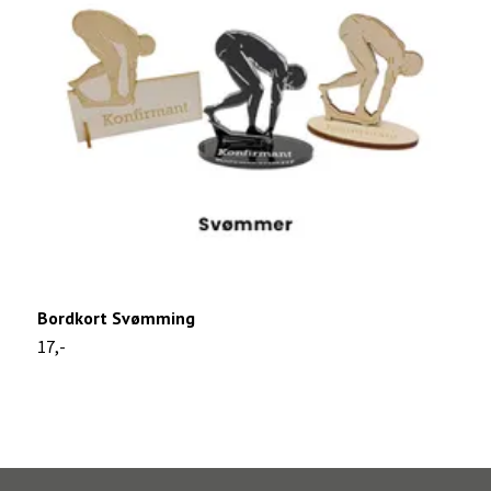
Bordkort Svømming
B
17,-
1