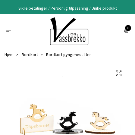
Sikre betalinger / Personlig tilpassning / Unike produkt
0
Hjem
Bordkort
Bordkort gyngehest liten