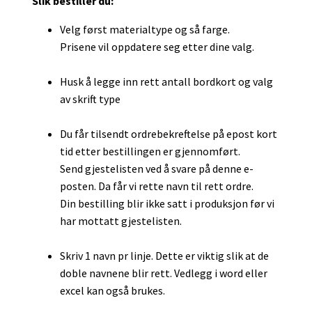
Slik bestiller du:
Velg først materialtype og så farge.
Prisene vil oppdatere seg etter dine valg.
Husk å legge inn rett antall bordkort og valg
av skrift type
Du får tilsendt ordrebekreftelse på epost kort
tid etter bestillingen er gjennomført.
Send gjestelisten ved å svare på denne e-
posten. Da får vi rette navn til rett ordre.
Din bestilling blir ikke satt i produksjon før vi
har mottatt gjestelisten.
Skriv 1 navn pr linje. Dette er viktig slik at de
doble navnene blir rett. Vedlegg i word eller
excel kan også brukes.