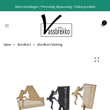
Sikre betalinger / Personlig tilpassning / Unike produkt
0
Hjem
Bordkort
Bordkort klatring