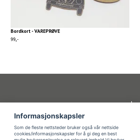
Bordkort - VAREPRØVE
B
99,-
1
Om oss
Informasjonskapsler
Kundeservice
Som de fleste nettsteder bruker også vår nettside
cookies/informasjonskapsler for å gi deg en best
mulig brukeropplevelse og relevant innhold.Vi bruker