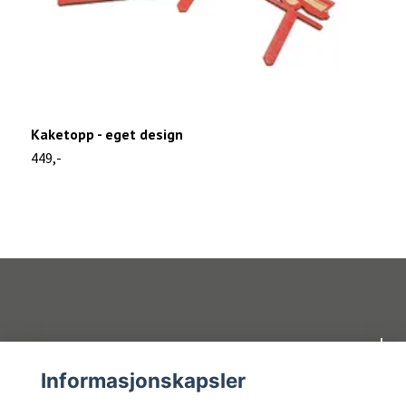
Kaketopp - eget design
K
449,-
1
Om oss
Informasjonskapsler
Kundeservice