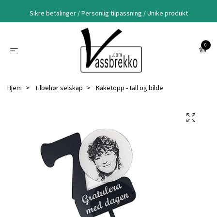
Sikre betalinger / Personlig tilpassning / Unike produkt
0
Hjem
Tilbehør selskap
Kaketopp - tall og bilde