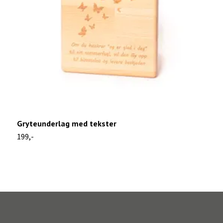
Gryteunderlag med tekster
K
199,-
9