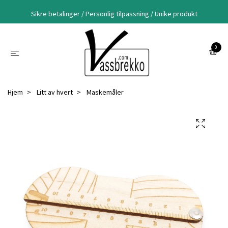
Sikre betalinger / Personlig tilpassning / Unike produkt
0
Hjem
Litt av hvert
Maskemåler