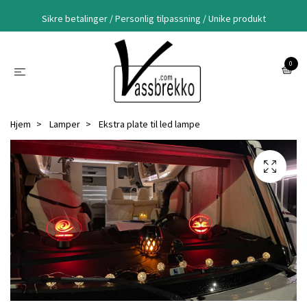
Sikre betalinger / Personlig tilpassning / Unike produkt
0
Hjem
Lamper
Ekstra plate til led lampe