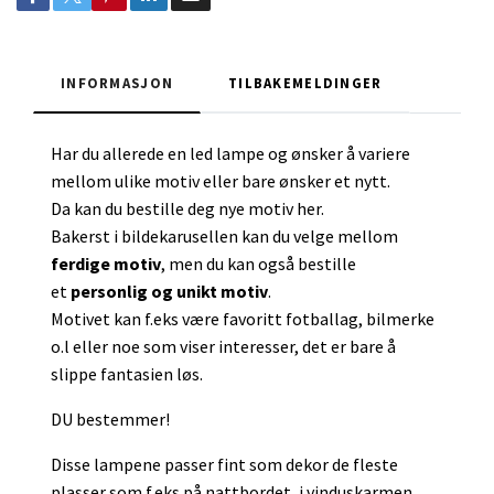
INFORMASJON
TILBAKEMELDINGER
Har du allerede en led lampe og ønsker å variere
mellom ulike motiv eller bare ønsker et nytt.
Da kan du bestille deg nye motiv her.
Bakerst i bildekarusellen kan du velge mellom
ferdige motiv
, men du kan også bestille
et
personlig og unikt motiv
.
Motivet kan f.eks være favoritt fotballag, bilmerke
o.l eller noe som viser interesser, det er bare å
slippe fantasien løs.
DU bestemmer!
Disse lampene passer fint som dekor de fleste
plasser som f.eks på nattbordet, i vinduskarmen