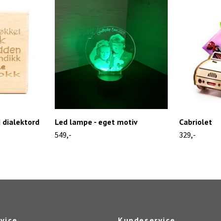
 dialektord
Led lampe - eget motiv
Cabriolet
549,-
329,-
vice
Kundeservice