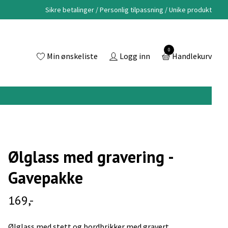
Sikre betalinger / Personlig tilpassning / Unike produkt
0
Min ønskeliste
Logg inn
Handlekurv
Ølglass med gravering -
Gavepakke
169,-
Ølglass med stett og bordbrikker med gravert