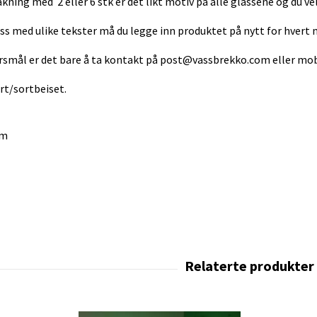
akning med 2 eller 6 stk er det likt motiv på alle glassene og du ve
ass med ulike tekster må du legge inn produktet på nytt for hvert 
smål er det bare å ta kontakt på
post@vassbrekko.com
eller mo
rt/sortbeiset.
mm