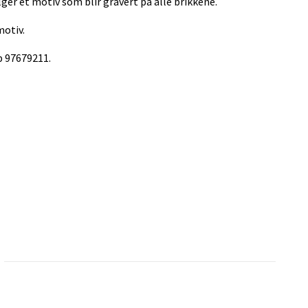
lger et motiv som blir gravert på alle brikkene.
motiv.
b 97679211.