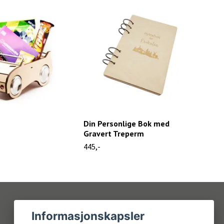
Din Personlige Bok med
Bor
Gravert Treperm
249,
445,-
Informasjonskapsler
Sosiale medier