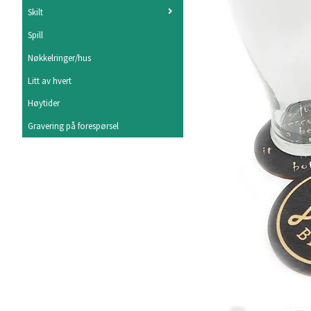
Skilt
Spill
Nøkkelringer/hus
Litt av hvert
Høytider
Gravering på forespørsel