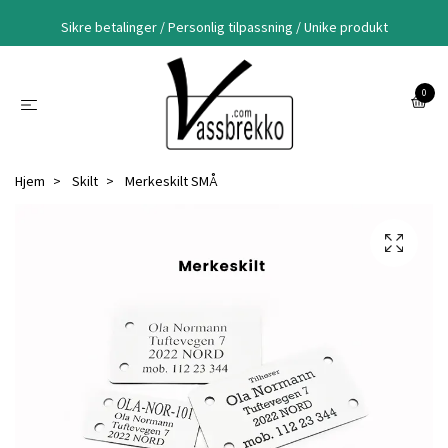
Sikre betalinger / Personlig tilpassning / Unike produkt
0
Hjem
Skilt
Merkeskilt SMÅ