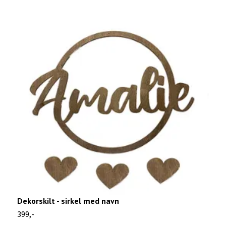
Dekorskilt - sirkel med navn
B
399,-
4