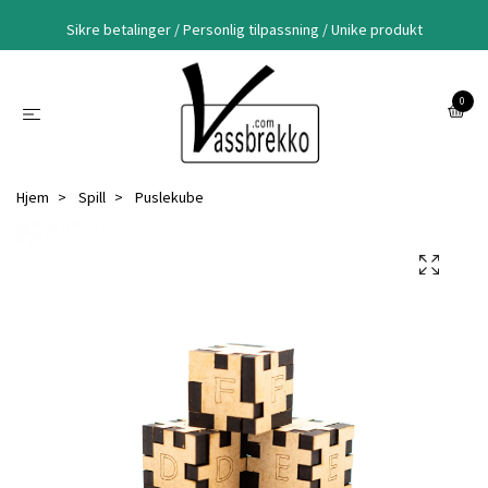
Sikre betalinger / Personlig tilpassning / Unike produkt
0
Hjem
Spill
Puslekube