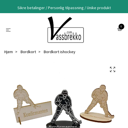
Sikre betalinger / Personlig tilpassning / Unike produkt
0
Hjem
Bordkort
Bordkort ishockey