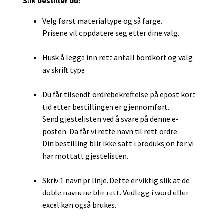
Slik bestiller du:
Velg først materialtype og så farge.
Prisene vil oppdatere seg etter dine valg.
Husk å legge inn rett antall bordkort og valg
av skrift type
Du får tilsendt ordrebekreftelse på epost kort
tid etter bestillingen er gjennomført.
Send gjestelisten ved å svare på denne e-
posten. Da får vi rette navn til rett ordre.
Din bestilling blir ikke satt i produksjon før vi
har mottatt gjestelisten.
Skriv 1 navn pr linje. Dette er viktig slik at de
doble navnene blir rett. Vedlegg i word eller
excel kan også brukes.