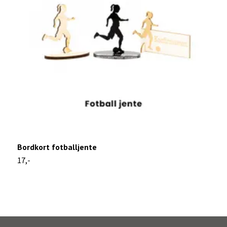
Bordkort fotballjente
B
17,-
1